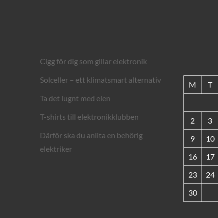
Cigg för dig som gillar elektronik
Solceller – ett klimatsmart alternativ
M
T
Ta det lugnt med elen
T-shirts till elektronikklubben
2
3
Därför ska du anlita en behörig
9
10
elektriker
16
17
23
24
30