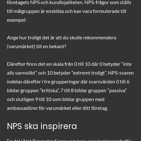
företagets NPS och kundlojaliteten. NPS-frågor som ställs
till målgruppen är enskilda och kan vara formulerade till
exempel:
Ange hur troligt det är att du skulle rekommendera
(varumärket) till en bekant?
Därefter finns det en skala från 0 till 10 där 0 betyder ”inte
alls sannolikt” och 10 betyder ”extremt troligt”. NPS-svaren
indelas därefter i tre grupperingar där svarsvärden 0 till 6
bildar gruppen ”kritiska”, 7 till 8 bildar gruppen ”passiva”
och slutligen 9 till 10 som bildar gruppen med
ambassadörer för varumärket eller ditt företag.
NPS ska inspirera
En del i Net Promoter Score som kan vara inspirerande för