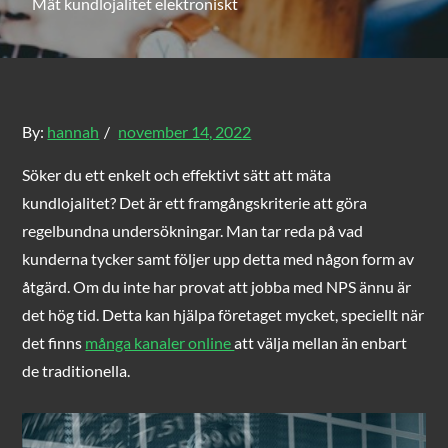
Mät kundlojalitet elektroniskt
Posted
By:
hannah
november 14, 2022
on
Söker du ett enkelt och effektivt sätt att mäta
kundlojalitet? Det är ett framgångskriterie att göra
regelbundna undersökningar. Man tar reda på vad
kunderna tycker samt följer upp detta med någon form av
åtgärd. Om du inte har provat att jobba med NPS ännu är
det hög tid. Detta kan hjälpa företaget mycket, speciellt när
det finns
många kanaler online
att välja mellan än enbart
de traditionella.