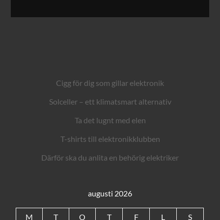
Cigg för dig som gillar elektronik
Solceller – ett klimatsmart alternativ
Ta det lugnt med elen
T-shirts till elektronikklubben
Därför ska du anlita en behörig elektriker
augusti 2026
M
T
O
T
F
L
S