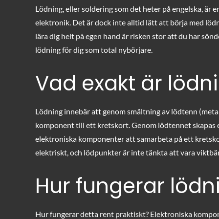
on
Lödning, eller soldering som det heter på engelska, är e
elektronik. Det är dock inte alltid lätt att börja med lö
lära dig helt på egen hand är risken stor att du har sönd
lödning för dig som total nybörjare.
Vad exakt är lödn
Lödning innebär att genom smältning av lödtenn (metall
komponent till ett kretskort. Genom lödtennet skapas en
elektroniska komponenter att samarbeta på ett kretskort
elektriskt, och lödpunkter är inte tänkta att vara viktb
Hur fungerar lödn
Hur fungerar detta rent praktiskt? Elektroniska kompo