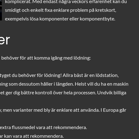
komplicerat. Med endast några veckors erfarenhet kan du
smidigt och enkelt fixa enklare problem på kretskort,
exempelvis lösa komponenter eller komponentbyte.
er
du behöver för att komma igång med lödning:
tyget du behöver för lödning! Allra bäst är en lödstation,
dning som dessutom håller i längden. Helst vill du ha en maskin
t ger dig bättre kontroll över hela processen. Undvik billiga
y, men varianter med bly är enklare att använda. I Europa går
 extra flussmedel vara att rekommendera.
r kan vara att rekommendera.