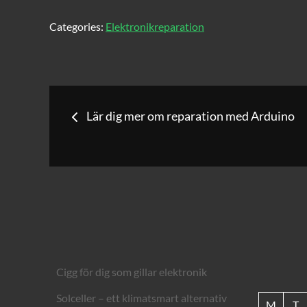
Categories:
Elektronikreparation
Inläggsnavigerin
Lär dig mer om reparation med Arduino
Cigg för dig som gillar elektronik
Solceller – ett klimatsmart alternativ
M
T