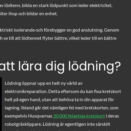
 lödtenn, bilda en stark lödpunkt som leder elektricitet.
ter ihop och bildar en enhet.
lektriskt isolerande och förebygger en god anslutning. Genom
 till att lödtennet flyter bättre, vilket leder till en bättre
tt l
ära dig lödning?
Lödning öppnar upp en helt ny värld av
elektronikreparation. Detta eftersom du kan fixa kretskort
helt på egen hand, utan att behöva ta in din apparat för
lagning. Ibland går det nämligen fel med kretskorten, som
exempelvis Husqvarnas
20.000 felaktiga kretskort
i deras
robotgräsklippare. Lödning är egentligen inte särskilt