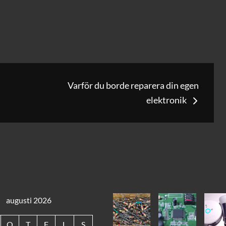
g
Varför du borde reparera din egen
elektronik
augusti 2026
O
T
F
L
S