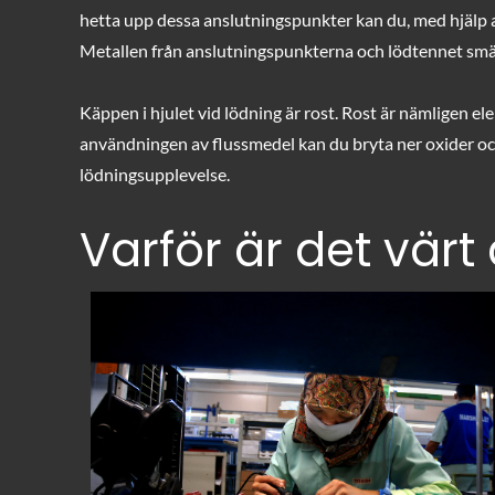
hetta upp dessa anslutningspunkter kan du, med hjälp av
Metallen från anslutningspunkterna och lödtennet smäl
Käppen i hjulet vid lödning är rost. Rost är nämligen e
användningen av flussmedel kan du bryta ner oxider och se
lödningsupplevelse.
Varför är det värt a