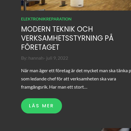
ELEKTRONIKREPARATION
MODERN TEKNIK OCH
VERKSAMHETSSTYRNING PÅ
FÖRETAGET
Posted
By:
hannah
juli 9, 2022
on
När man äger ett företag är det mycket man ska tänka 
som ledande chef för att verksamheten ska vara
framgångsrik. Har man ett stort…
LÄS MER