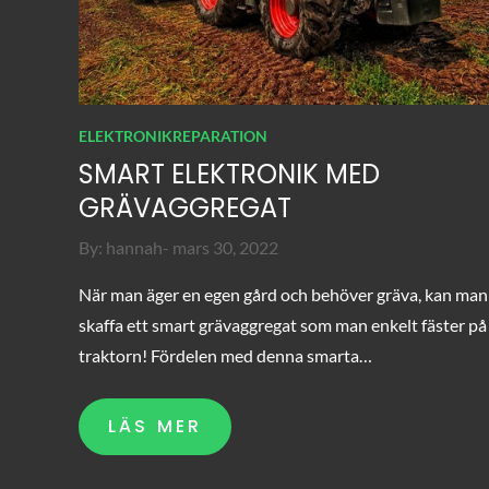
ELEKTRONIKREPARATION
SMART ELEKTRONIK MED
GRÄVAGGREGAT
Posted
By:
hannah
mars 30, 2022
on
När man äger en egen gård och behöver gräva, kan man
skaffa ett smart grävaggregat som man enkelt fäster på
traktorn! Fördelen med denna smarta…
LÄS MER