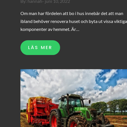
Posted
By:
hannah
juni 10, 2022
on
Om man har fördelen att bo i hus innebär det att man
ibland behöver renovera huset och byta ut vissa viktiga
komponenter av hemmet. Är…
LÄS MER