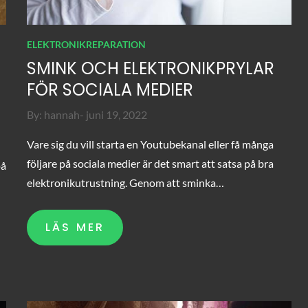
ELEKTRONIKREPARATION
SMINK OCH ELEKTRONIKPRYLAR
FÖR SOCIALA MEDIER
Posted
By:
hannah
juni 19, 2022
on
Vare sig du vill starta en Youtubekanal eller få många
följare på sociala medier är det smart att satsa på bra
på
elektronikutrustning. Genom att sminka…
LÄS MER