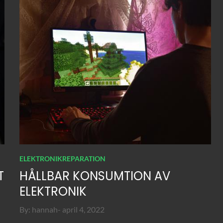
ELEKTRONIKREPARATION
T
HÅLLBAR KONSUMTION AV
ELEKTRONIK
Posted
By:
hannah
april 4, 2022
on