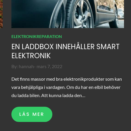
ELEKTRONIKREPARATION
EN LADDBOX INNEHÅLLER SMART
ELEKTRONIK
Posted
By:
hannah
mars 7, 2022
on
Det finns massor med bra elektronikprodukter som kan
vara behjälpliga i vardagen. Om du har en elbil behöver
du ladda bilen. Att kunna ladda den…
LÄS MER