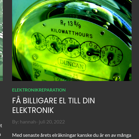
ELEKTRONIKREPARATION
FÅ BILLIGARE EL TILL DIN
ELEKTRONIK
Posted
By:
hannah
juli 20, 2022
et
on
n
Med senaste årets elräkningar kanske du är en av många